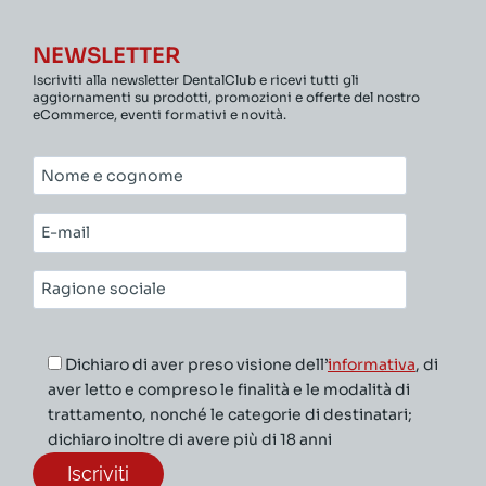
NEWSLETTER
Iscriviti alla newsletter DentalClub e ricevi tutti gli
aggiornamenti su prodotti, promozioni e offerte del nostro
eCommerce, eventi formativi e novità.
Nome
e
cognome*
E-
mail*
Ragione
sociale*
Dichiaro di aver preso visione dell’
informativa
, di
aver letto e compreso le finalità e le modalità di
trattamento, nonché le categorie di destinatari;
dichiaro inoltre di avere più di 18 anni