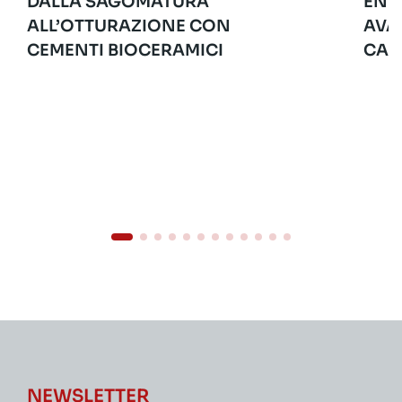
DALLA SAGOMATURA
END
ALL’OTTURAZIONE CON
AVA
CEMENTI BIOCERAMICI
CAS
NEWSLETTER