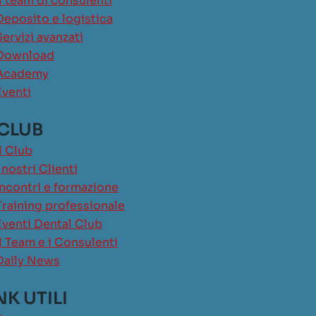
Il team di consulenti
Deposito e logistica
Servizi avanzati
Download
Academy
Eventi
 CLUB
Il Club
I nostri Clienti
Incontri e formazione
Training professionale
Eventi Dental Club
Il Team e i Consulenti
Daily News
NK UTILI