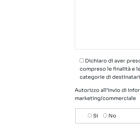
Dichiaro di aver preso
compreso le finalità e 
categorie di destinatari;
Autorizzo all’invio di inf
marketing/commerciale
Scelta
Si
No
invio
ricezione