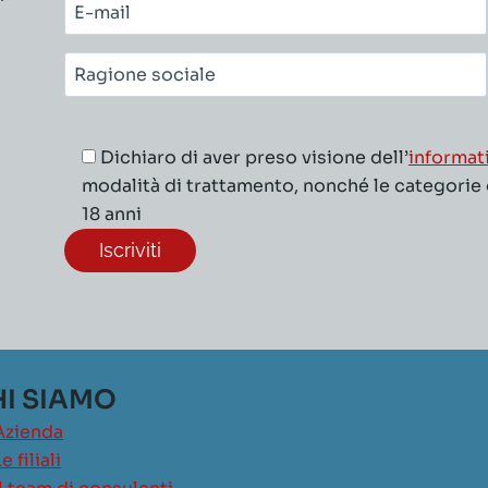
E-
mail*
Ragione
sociale*
Dichiaro di aver preso visione dell’
informat
modalità di trattamento, nonché le categorie di
18 anni
I SIAMO
Azienda
e filiali