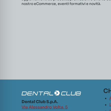
nostro eCommerce, eventi formativi e novità.
CH
Dental Club S.p.A.
L
Via Alessandro Volta, 5