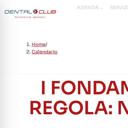
Salta
AZIENDA
SERVIZ
al
contenuto
Home
/
Calendario
I FONDAM
REGOLA: 