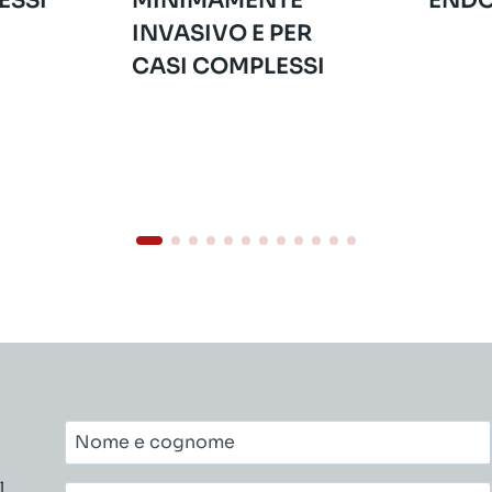
ESSI
MINIMAMENTE
END
INVASIVO E PER
CASI COMPLESSI
Nome
e
l
cognome*