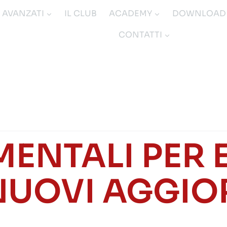
I AVANZATI
IL CLUB
ACADEMY
DOWNLOAD
CONTATTI
ENTALI PER 
NUOVI AGGI