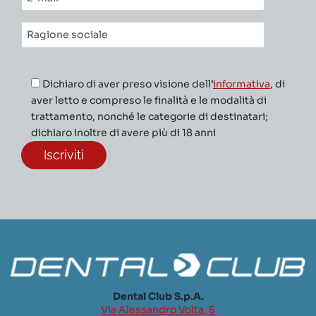
mail*
Ragione
sociale*
Dichiaro di aver preso visione dell’
informativa
, di
aver letto e compreso le finalità e le modalità di
trattamento, nonché le categorie di destinatari;
dichiaro inoltre di avere più di 18 anni
Dental Club S.p.A.
Via Alessandro Volta, 5