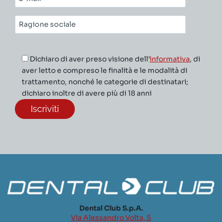
mail*
Ragione
sociale*
Dichiaro di aver preso visione dell’
informativa
, di
aver letto e compreso le finalità e le modalità di
trattamento, nonché le categorie di destinatari;
dichiaro inoltre di avere più di 18 anni
Dental Club S.p.A.
Via Alessandro Volta, 5