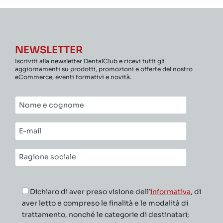
NEWSLETTER
Iscriviti alla newsletter DentalClub e ricevi tutti gli
aggiornamenti su prodotti, promozioni e offerte del nostro
eCommerce, eventi formativi e novità.
Nome
e
cognome*
E-
mail*
Ragione
sociale*
Dichiaro di aver preso visione dell’
informativa
, di
aver letto e compreso le finalità e le modalità di
trattamento, nonché le categorie di destinatari;