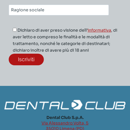
Ragione
sociale*
Dichiaro di aver preso visione dell’
informativa
, di
aver letto e compreso le finalità e le modalità di
trattamento, nonché le categorie di destinatari;
dichiaro inoltre di avere più di 18 anni
Dental Club S.p.A.
Via Alessandro Volta, 5
35010 Limena (PD)