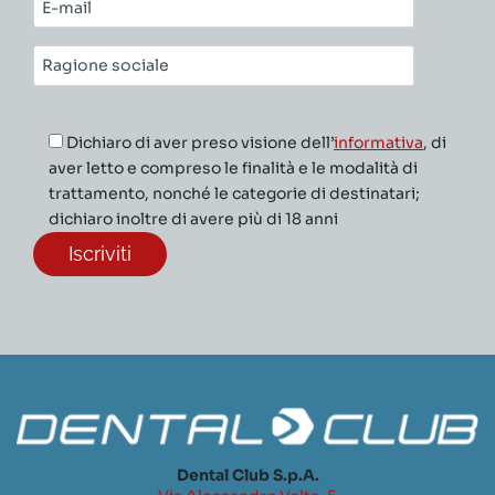
E-
mail*
Ragione
sociale*
Dichiaro di aver preso visione dell’
informativa
, di
aver letto e compreso le finalità e le modalità di
trattamento, nonché le categorie di destinatari;
dichiaro inoltre di avere più di 18 anni
Dental Club S.p.A.