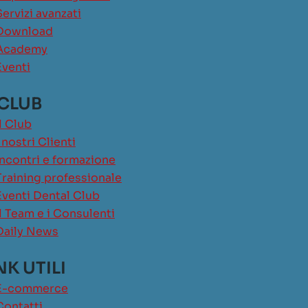
Servizi avanzati
Download
Academy
Eventi
 CLUB
Il Club
I nostri Clienti
Incontri e formazione
Training professionale
Eventi Dental Club
Il Team e i Consulenti
Daily News
NK UTILI
E-commerce
Contatti