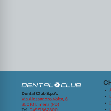
CH
Dental Club S.p.A.
L
Via Alessandro Volta, 5
35010 Limena (PD)
Tel:
049/7662800