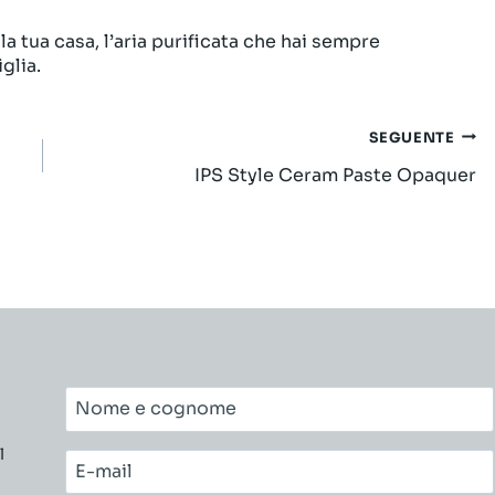
a tua casa, l’aria purificata che hai sempre
glia.
SEGUENTE
IPS Style Ceram Paste Opaquer
Nome
e
l
cognome*
E-
mail*