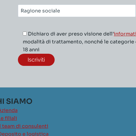
Ragione
sociale*
Dichiaro di aver preso visione dell’
informat
modalità di trattamento, nonché le categorie di
18 anni
I SIAMO
Azienda
e filiali
Il team di consulenti
Deposito e logistica