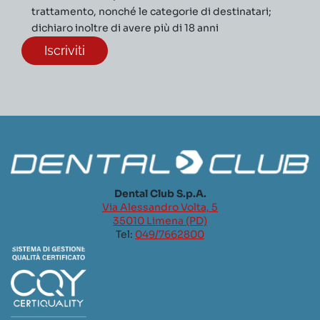
trattamento, nonché le categorie di destinatari;
dichiaro inoltre di avere più di 18 anni
Dental Club S.p.A.
Via Alessandro Volta, 5
35010 Limena (PD)
Tel:
049/7662800