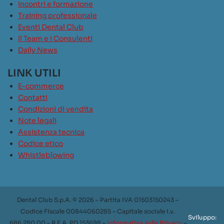
Incontri e formazione
Training professionale
Eventi Dental Club
Il Team e i Consulenti
Daily News
LINK UTILI
E-commerce
Contatti
Condizioni di vendita
Note legali
Assistenza tecnica
Codice etico
Whistleblowing
Dental Club S.p.A. © 2026 – Partita IVA 01503150243 –
Codice Fiscale 00844060285 – Capitale sociale i.v.
Sviluppo:
686.280,00 – R.E.A. PD 153698 –
Informativa sulla Privacy
–