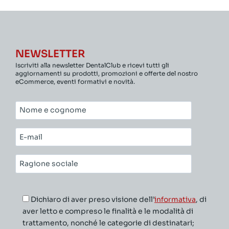
NEWSLETTER
Iscriviti alla newsletter DentalClub e ricevi tutti gli
aggiornamenti su prodotti, promozioni e offerte del nostro
eCommerce, eventi formativi e novità.
Nome
e
cognome*
E-
mail*
Ragione
sociale*
Dichiaro di aver preso visione dell’
informativa
, di
aver letto e compreso le finalità e le modalità di
trattamento, nonché le categorie di destinatari;