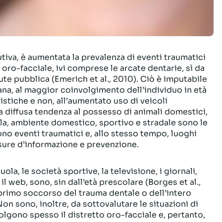
lutiva, è aumentata la prevalenza di eventi traumatici
ro-facciale, ivi comprese le arcate dentarie, sì da
e pubblica (Emerich et al., 2010). Ciò è imputabile
na, al maggior coinvolgimento dell’individuo in età
nistiche e non, all’aumentato uso di veicoli
la diffusa tendenza al possesso di animali domestici,
ola, ambiente domestico, sportivo e stradale sono le
o eventi traumatici e, allo stesso tempo, luoghi
isure d’informazione e prevenzione.
a, le società sportive, la televisione, i giornali,
l web, sono, sin dall’età prescolare (Borges et al.,
l primo soccorso del trauma dentale o dell’intero
on sono, inoltre, da sottovalutare le situazioni di
lgono spesso il distretto oro-facciale e, pertanto,