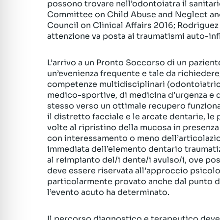
possono trovare nell’odontoiatra il sanitar
Committee on Child Abuse and Neglect and
Council on Clinical Affairs 2016; Rodriguez 
attenzione va posta ai traumatismi auto-infli
L’arrivo a un Pronto Soccorso di un pazient
un’evenienza frequente e tale da richiedere,
competenze multidisciplinari (odontoiatrich
medico-sportive, di medicina d’urgenza e di 
stesso verso un ottimale recupero funziona
il distretto facciale e le arcate dentarie, 
volte al ripristino della mucosa in presenza 
con interessamento o meno dell’articolazi
immediata dell’elemento dentario traumatiz
al reimpianto del/i dente/i avulso/i, ove po
deve essere riservata all’approccio psicolo
particolarmente provato anche dal punto di 
l’evento acuto ha determinato.
Il percorso diagnostico e terapeutico dev