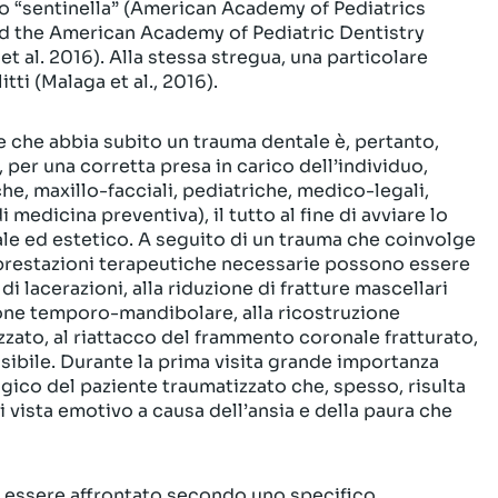
io “sentinella” (American Academy of Pediatrics
 the American Academy of Pediatric Dentistry
et al. 2016). Alla stessa stregua, una particolare
tti (Malaga et al., 2016).
e che abbia subito un trauma dentale è, pertanto,
 per una corretta presa in carico dell’individuo,
e, maxillo-facciali, pediatriche, medico-legali,
medicina preventiva), il tutto al fine di avviare lo
le ed estetico. A seguito di un trauma che coinvolge
le prestazioni terapeutiche necessarie possono essere
di lacerazioni, alla riduzione di fratture mascellari
one temporo-mandibolare, alla ricostruzione
zato, al riattacco del frammento coronale fratturato,
ssibile. Durante la prima visita grande importanza
gico del paziente traumatizzato che, spesso, risulta
vista emotivo a causa dell’ansia e della paura che
e essere affrontato secondo uno specifico