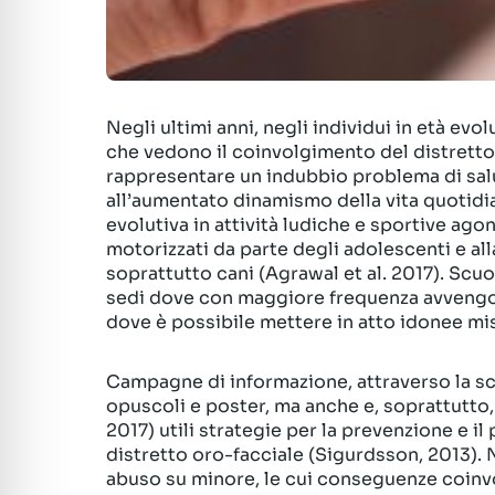
Negli ultimi anni, negli individui in età evo
che vedono il coinvolgimento del distretto o
rappresentare un indubbio problema di salut
all’aumentato dinamismo della vita quotidia
evolutiva in attività ludiche e sportive ago
motorizzati da parte degli adolescenti e al
soprattutto cani (Agrawal et al. 2017). Scu
sedi dove con maggiore frequenza avvengon
dove è possibile mettere in atto idonee m
Campagne di informazione, attraverso la scuol
opuscoli e poster, ma anche e, soprattutto, i
2017) utili strategie per la prevenzione e i
distretto oro-facciale (Sigurdsson, 2013). N
abuso su minore, le cui conseguenze coinvo