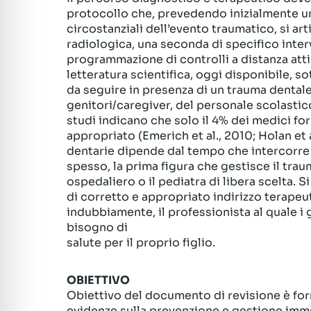
protocollo che, prevedendo inizialmente u
circostanziali dell’evento traumatico, si arti
radiologica, una seconda di specifico inter
programmazione di controlli a distanza atti 
letteratura scientifica, oggi disponibile, 
da seguire in presenza di un trauma dentale
genitori/caregiver, del personale scolastico 
studi indicano che solo il 4% dei medici for
appropriato (Emerich et al., 2010; Holan et 
dentarie dipende dal tempo che intercorre t
spesso, la prima figura che gestisce il tra
ospedaliero o il pediatra di libera scelta. S
di corretto e appropriato indirizzo terapeuti
indubbiamente, il professionista al quale i 
bisogno di
salute per il proprio figlio.
OBIETTIVO
Obiettivo del documento di revisione è for
evidenze sulla prevenzione e gestione imme