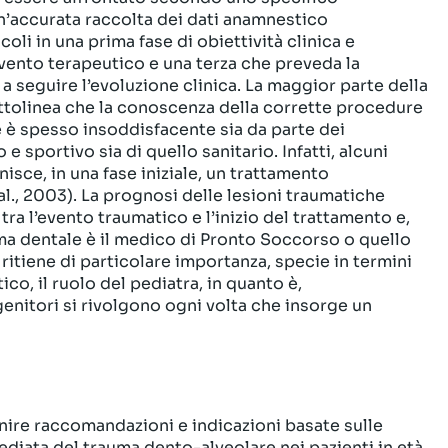
n’accurata raccolta dei dati anamnestico
coli in una prima fase di obiettività clinica e
vento terapeutico e una terza che preveda la
a seguire l’evoluzione clinica. La maggior parte della
sottolinea che la conoscenza della corrette procedure
 è spesso insoddisfacente sia da parte dei
e sportivo sia di quello sanitario. Infatti, alcuni
nisce, in una fase iniziale, un trattamento
al., 2003). La prognosi delle lesioni traumatiche
ra l’evento traumatico e l’inizio del trattamento e,
uma dentale è il medico di Pronto Soccorso o quello
i ritiene di particolare importanza, specie in termini
co, il ruolo del pediatra, in quanto è,
genitori si rivolgono ogni volta che insorge un
nire raccomandazioni e indicazioni basate sulle
diata del trauma dento-alveolare nei pazienti in età