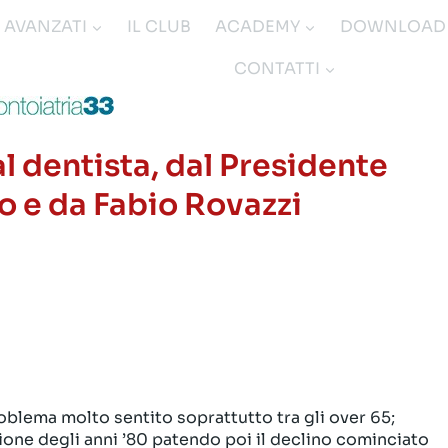
I AVANZATI
IL CLUB
ACADEMY
DOWNLOAD
CONTATTI
l dentista, dal Presidente
 e da Fabio Rovazzi
problema molto sentito soprattutto tra gli over 65;
ione degli anni ’80 patendo poi il declino cominciato