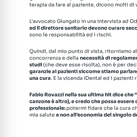
terapia da fare al paziente, dicono molti di v
L’avvocato Giungato in una intervista ad 
ed il direttore sanitario devono curare se
sono le responsabilità ed i rischi.
Quindi, dal mio punto di vista, ritorniamo a
concorrenza e della
necessità di regolament
studi
(che deve esse risolta), non è per de
garanzie ai pazienti siccome stiamo parlan
una cura
. E la vicenda iDental ed i pazienti 
Fabio Rovazzi nella sua ultima hit dice che “
canzone è altro), e credo che possa essere q
professionale:
potermi fidare che la cura c
mia salute
e non all’economia del singolo de