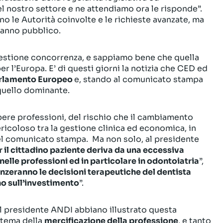
el nostro settore e ne attendiamo ora le risponde”.
no le Autorità coinvolte e le richieste avanzate, ma
ranno pubblico.
estione concorrenza, e sappiamo bene che quella
r l’Europa. E’ di questi giorni la notizia che CED ed
Parlamento Europeo
e, stando al comunicato stampa
 quello dominante.
ibere professioni, del rischio che il cambiamento
icoloso tra la gestione clinica ed economica, in
nel comunicato stampa. Ma non solo, al presidente
r il cittadino paziente deriva da una eccessiva
nelle professioni ed in particolare in odontoiatria
”,
luenzeranno le decisioni terapeutiche del dentista
rno sull’investimento
”.
 presidente ANDI abbiano illustrato questa
 tema della
mercificazione della professione
, e tanto