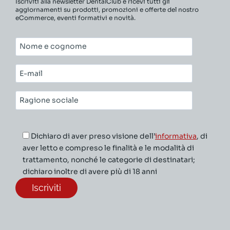
Iscriviti alla newsletter DentalClub e ricevi tutti gli
aggiornamenti su prodotti, promozioni e offerte del nostro
eCommerce, eventi formativi e novità.
Nome
e
cognome*
E-
mail*
Ragione
sociale*
Dichiaro di aver preso visione dell’
informativa
, di
aver letto e compreso le finalità e le modalità di
trattamento, nonché le categorie di destinatari;
dichiaro inoltre di avere più di 18 anni