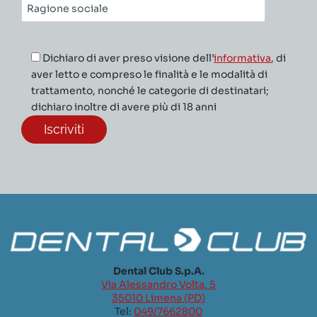
Ragione
sociale*
Dichiaro di aver preso visione dell’
informativa
, di
aver letto e compreso le finalità e le modalità di
trattamento, nonché le categorie di destinatari;
dichiaro inoltre di avere più di 18 anni
Dental Club S.p.A.
Via Alessandro Volta, 5
35010 Limena (PD)
Tel:
049/7662800