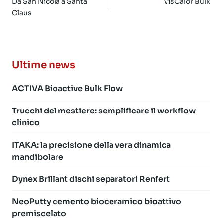
articoli
Da San Nicola a Santa
VisCalor Bulk
Claus
Ultime news
ACTIVA Bioactive Bulk Flow
Trucchi del mestiere: semplificare il workflow
clinico
ITAKA: la precisione della vera dinamica
mandibolare
Dynex Brillant dischi separatori Renfert
NeoPutty cemento bioceramico bioattivo
premiscelato