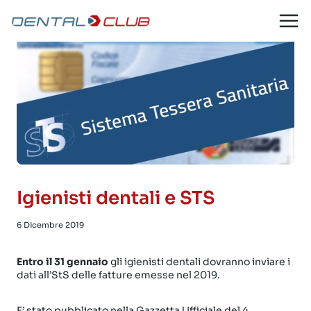
Salta
al
contenuto
Igienisti dentali e STS
6 Dicembre 2019
Entro il 31 gennaio
gli igienisti dentali dovranno inviare i
dati all’StS delle fatture emesse nel 2019.
E’ stato pubblicato nella Gazzetta Ufficiale del 4