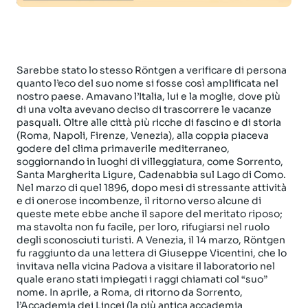
Sarebbe stato lo stesso Röntgen a verificare di persona
quanto l’eco del suo nome si fosse così amplificata nel
nostro paese. Amavano l’Italia, lui e la moglie, dove più
di una volta avevano deciso di trascorrere le vacanze
pasquali. Oltre alle città più ricche di fascino e di storia
(Roma, Napoli, Firenze, Venezia), alla coppia piaceva
godere del clima primaverile mediterraneo,
soggiornando in luoghi di villeggiatura, come Sorrento,
Santa Margherita Ligure, Cadenabbia sul Lago di Como.
Nel marzo di quel 1896, dopo mesi di stressante attività
e di onerose incombenze, il ritorno verso alcune di
queste mete ebbe anche il sapore del meritato riposo;
ma stavolta non fu facile, per loro, rifugiarsi nel ruolo
degli sconosciuti turisti. A Venezia, il 14 marzo, Röntgen
fu raggiunto da una lettera di Giuseppe Vicentini, che lo
invitava nella vicina Padova a visitare il laboratorio nel
quale erano stati impiegati i raggi chiamati col “suo”
nome. In aprile, a Roma, di ritorno da Sorrento,
l’Accademia dei Lincei (la più antica accademia