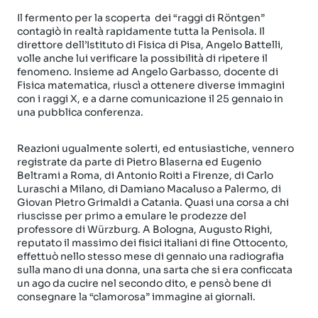
Il fermento per la scoperta
dei “raggi di Röntgen”
contagiò in realtà rapidamente tutta la Penisola. Il
direttore dell’Istituto di Fisica di Pisa, Angelo Battelli,
volle anche lui verificare la possibilità di ripetere il
fenomeno. Insieme ad Angelo Garbasso, docente di
Fisica matematica, riuscì a ottenere diverse immagini
con i raggi X, e a darne comunicazione il 25 gennaio in
una pubblica conferenza.
Reazioni ugualmente solerti, ed entusiastiche, vennero
registrate da parte di Pietro Blaserna ed Eugenio
Beltrami a Roma, di Antonio Roiti a Firenze, di Carlo
Luraschi a Milano, di Damiano Macaluso a Palermo, di
Giovan Pietro Grimaldi a Catania. Quasi una corsa a chi
riuscisse per primo a emulare le prodezze del
professore di Würzburg. A Bologna, Augusto Righi,
reputato il massimo dei fisici italiani di fine Ottocento,
effettuò nello stesso mese di gennaio una radiografia
sulla mano di una donna, una sarta che si era conficcata
un ago da cucire nel secondo dito, e pensò bene di
consegnare la “clamorosa” immagine ai giornali.