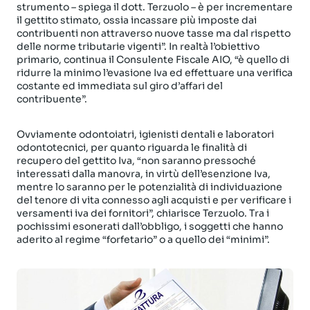
strumento – spiega il dott. Terzuolo – è per incrementare
il gettito stimato, ossia incassare più imposte dai
contribuenti non attraverso nuove tasse ma dal rispetto
delle norme tributarie vigenti”. In realtà l’obiettivo
primario, continua il Consulente Fiscale AIO, “è quello di
ridurre la minimo l’evasione Iva ed effettuare una verifica
costante ed immediata sul giro d’affari del
contribuente”.
Ovviamente odontoiatri, igienisti dentali e laboratori
odontotecnici, per quanto riguarda le finalità di
recupero del gettito Iva, “non saranno pressoché
interessati dalla manovra, in virtù dell’esenzione Iva,
mentre lo saranno per le potenzialità di individuazione
del tenore di vita connesso agli acquisti e per verificare i
versamenti iva dei fornitori”, chiarisce Terzuolo. Tra i
pochissimi esonerati dall’obbligo, i soggetti che hanno
aderito al regime “forfetario” o a quello dei “minimi”.