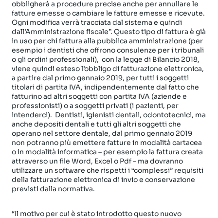
obbligherà a procedure precise anche per annullare le
fatture emesse o cambiare le fatture emesse e ricevute.
Ogni modifica verrà tracciata dal sistema e quindi
dall’Amministrazione fiscale”. Questo tipo di fattura è già
in uso per chi fattura alla pubblica amministrazione (per
esempio i dentisti che offrono consulenze per i tribunali
o gli ordini professionali), con la legge di Bilancio 2018,
viene quindi esteso l’obbligo di fatturazione elettronica,
a partire dal primo gennaio 2019, per tutti i soggetti
titolari di partita IVA, indipendentemente dal fatto che
fatturino ad altri soggetti con partita IVA (aziende e
professionisti) o a soggetti privati (i pazienti, per
intenderci). Dentisti, igienisti dentali, odontotecnici, ma
anche depositi dentali e tutti gli altri soggetti che
operano nel settore dentale, dal primo gennaio 2019
non potranno più emettere fatture in modalità cartacea
o in modalità informatica – per esempio la fattura creata
attraverso un file Word, Excel o Pdf – ma dovranno
utilizzare un software che rispetti i “complessi” requisiti
della fatturazione elettronica di invio e conservazione
previsti dalla normativa.
“Il motivo per cui è stato introdotto questo nuovo