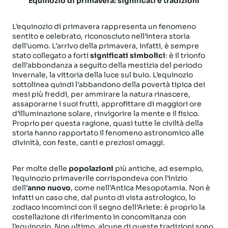
Equinozio di primavera: significati e tradizioni
L’equinozio di primavera rappresenta un fenomeno
sentito e celebrato, riconosciuto nell’intera storia
dell’uomo. L’arrivo della primavera, infatti, è sempre
stato collegato a forti
significati simbolici
: è il trionfo
dell’abbondanza a seguito della mestizia del periodo
invernale, la vittoria della luce sul buio. L’equinozio
sottolinea quindi l’abbandono della povertà tipica dei
mesi più freddi, per ammirare la natura rinascere,
assaporarne i suoi frutti, approfittare di maggiori ore
d’illuminazione solare, rinvigorire la mente e il fisico.
Proprio per questa ragione, quasi tutte le civiltà della
storia hanno rapportato il fenomeno astronomico alle
divinità, con feste, canti e preziosi omaggi.
Per molte delle
popolazioni
più antiche, ad esempio,
l’equinozio primaverile corrispondeva con l’inizio
dell’
anno nuovo
, come nell’Antica Mesopotamia. Non è
infatti un caso che, dal punto di vista astrologico, lo
zodiaco incominci con il segno dell’Ariete: è proprio la
costellazione di riferimento in concomitanza con
l’equinozio. Non ultimo, alcune di queste tradizioni sono