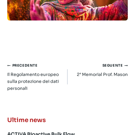
Navigazione
PRECEDENTE
SEGUENTE
articoli
Il Regolamento europeo
2° Memorial Prof. Mason
sulla protezione dei dati
personali
Ultime news
ACTIVA Bioactive Bulk Flow