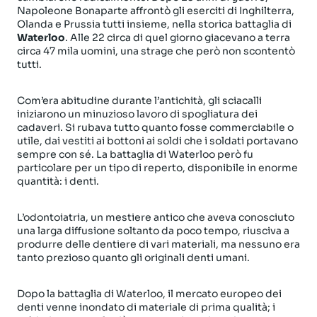
Napoleone Bonaparte affrontò gli eserciti di Inghilterra,
Olanda e Prussia tutti insieme, nella storica battaglia di
Waterloo
. Alle 22 circa di quel giorno giacevano a terra
circa 47 mila uomini, una strage che però non scontentò
tutti.
Com’era abitudine durante l’antichità, gli sciacalli
iniziarono un minuzioso lavoro di spogliatura dei
cadaveri. Si rubava tutto quanto fosse commerciabile o
utile, dai vestiti ai bottoni ai soldi che i soldati portavano
sempre con sé. La battaglia di Waterloo però fu
particolare per un tipo di reperto, disponibile in enorme
quantità: i denti.
L’odontoiatria, un mestiere antico che aveva conosciuto
una larga diffusione soltanto da poco tempo, riusciva a
produrre delle dentiere di vari materiali, ma nessuno era
tanto prezioso quanto gli originali denti umani.
Dopo la battaglia di Waterloo, il mercato europeo dei
denti venne inondato di materiale di prima qualità; i