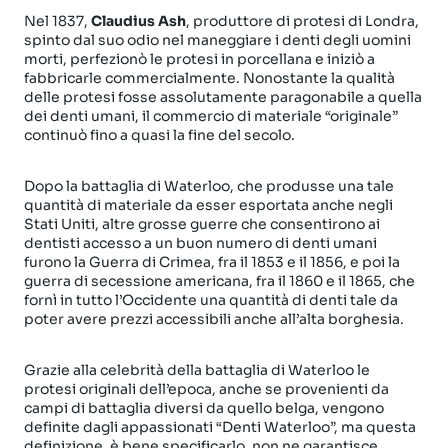
Nel 1837,
Claudius Ash
, produttore di protesi di Londra,
spinto dal suo odio nel maneggiare i denti degli uomini
morti, perfezionò le protesi in porcellana e iniziò a
fabbricarle commercialmente. Nonostante la qualità
delle protesi fosse assolutamente paragonabile a quella
dei denti umani, il commercio di materiale “originale”
continuò fino a quasi la fine del secolo.
Dopo la battaglia di Waterloo, che produsse una tale
quantità di materiale da esser esportata anche negli
Stati Uniti, altre grosse guerre che consentirono ai
dentisti accesso a un buon numero di denti umani
furono la Guerra di Crimea, fra il 1853 e il 1856, e poi la
guerra di secessione americana, fra il 1860 e il 1865, che
fornì in tutto l’Occidente una quantità di denti tale da
poter avere prezzi accessibili anche all’alta borghesia.
Grazie alla celebrità della battaglia di Waterloo le
protesi originali dell’epoca, anche se provenienti da
campi di battaglia diversi da quello belga, vengono
definite dagli appassionati “Denti Waterloo”, ma questa
definizione, è bene specificarlo, non ne garantisce