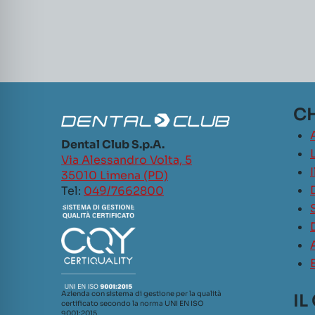
CH
Dental Club S.p.A.
L
Via Alessandro Volta, 5
35010 Limena (PD)
Tel:
049/7662800
Azienda con sistema di gestione per la qualità
IL
certificato secondo la norma UNI EN ISO
9001:2015