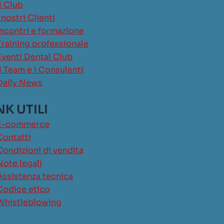
Il Club
I nostri Clienti
Incontri e formazione
Training professionale
Eventi Dental Club
Il Team e i Consulenti
Daily News
NK UTILI
E-commerce
Contatti
Condizioni di vendita
Note legali
Assistenza tecnica
Codice etico
Whistleblowing