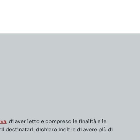
iva
, di aver letto e compreso le finalità e le
 destinatari; dichiaro inoltre di avere più di