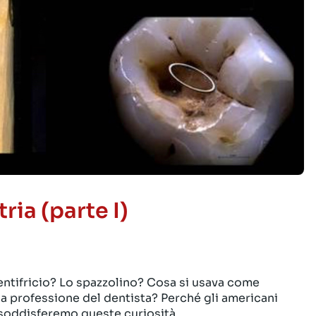
ria (parte I)
dentifricio? Lo spazzolino? Cosa si usava come
la professione del dentista? Perché gli americani
 soddisferemo queste curiosità.