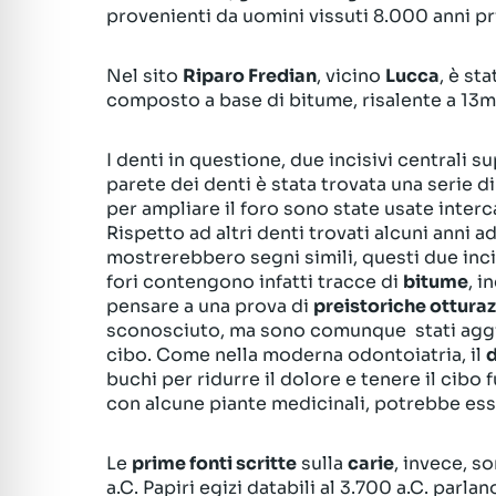
provenienti da uomini vissuti 8.000 anni pri
Nel sito
Riparo Fredian
, vicino
Lucca
, è st
composto a base di bitume, risalente a 13mil
I denti in questione, due incisivi centrali 
parete dei denti è stata trovata una serie d
per ampliare il foro sono state usate interc
Rispetto ad altri denti trovati alcuni anni ad
mostrerebbero segni simili, questi due inci
fori contengono infatti tracce di
bitume
, 
pensare a una prova di
preistoriche otturaz
sconosciuto, ma sono comunque stati aggiun
cibo. Come nella moderna odontoiatria, il
d
buchi per ridurre il dolore e tenere il cibo 
con alcune piante medicinali, potrebbe esse
Le
prime fonti scritte
sulla
carie
, invece, s
a.C. Papiri egizi databili al 3.700 a.C. parl