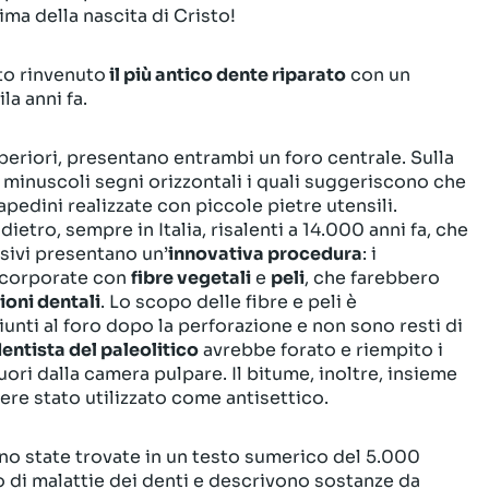
ma della nascita di Cristo!
ato rinvenuto
il più antico dente riparato
con un
a anni fa.
superiori, presentano entrambi un foro centrale. Sulla
i minuscoli segni orizzontali i quali suggeriscono che
apedini realizzate con piccole pietre utensili.
dietro, sempre in Italia, risalenti a 14.000 anni fa, che
sivi presentano un’
innovativa procedura
: i
incorporate con
fibre vegetali
e
peli
, che farebbero
ioni dentali
. Lo scopo delle fibre e peli è
ti al foro dopo la perforazione e non sono resti di
entista del paleolitico
avrebbe forato e riempito i
fuori dalla camera pulpare. Il bitume, inoltre, insieme
re stato utilizzato come antisettico.
ono state trovate in un testo sumerico del 5.000
ano di malattie dei denti e descrivono sostanze da