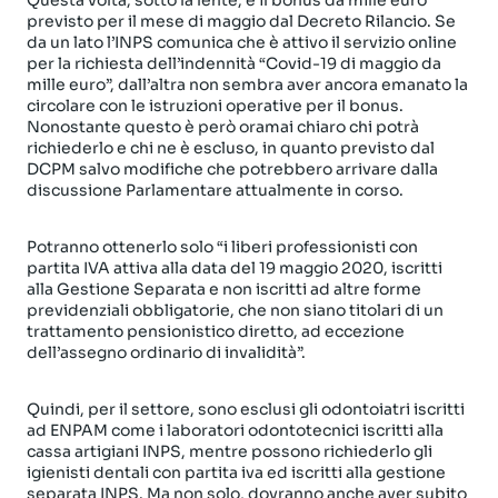
Questa volta, sotto la lente, è il bonus da mille euro
previsto per il mese di maggio dal Decreto Rilancio. Se
da un lato l’INPS comunica che è attivo il servizio online
per la richiesta dell’indennità “Covid-19 di maggio da
mille euro”, dall’altra non sembra aver ancora emanato la
circolare con le istruzioni operative per il bonus.
Nonostante questo è però oramai chiaro chi potrà
richiederlo e chi ne è escluso, in quanto previsto dal
DCPM salvo modifiche che potrebbero arrivare dalla
discussione Parlamentare attualmente in corso.
Potranno ottenerlo solo “i liberi professionisti con
partita IVA attiva alla data del 19 maggio 2020, iscritti
alla Gestione Separata e non iscritti ad altre forme
previdenziali obbligatorie, che non siano titolari di un
trattamento pensionistico diretto, ad eccezione
dell’assegno ordinario di invalidità”.
Quindi, per il settore, sono esclusi gli odontoiatri iscritti
ad ENPAM come i laboratori odontotecnici iscritti alla
cassa artigiani INPS, mentre possono richiederlo gli
igienisti dentali con partita iva ed iscritti alla gestione
separata INPS. Ma non solo, dovranno anche aver subito