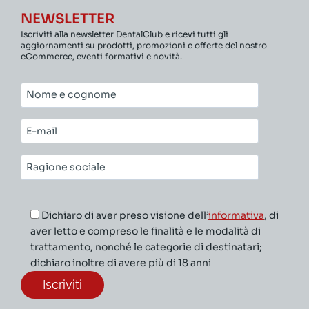
NEWSLETTER
Iscriviti alla newsletter DentalClub e ricevi tutti gli
aggiornamenti su prodotti, promozioni e offerte del nostro
eCommerce, eventi formativi e novità.
Nome
e
cognome*
E-
mail*
Ragione
sociale*
Dichiaro di aver preso visione dell’
informativa
, di
aver letto e compreso le finalità e le modalità di
trattamento, nonché le categorie di destinatari;
dichiaro inoltre di avere più di 18 anni