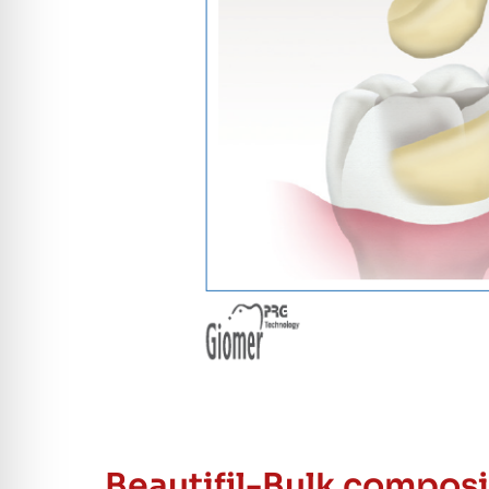
Beautifil-Bulk composi