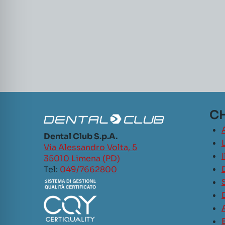
CH
Dental Club S.p.A.
L
Via Alessandro Volta, 5
35010 Limena (PD)
Tel:
049/7662800