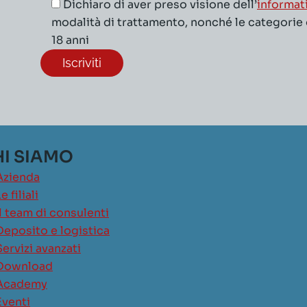
Dichiaro di aver preso visione dell’
informat
modalità di trattamento, nonché le categorie di
18 anni
I SIAMO
Azienda
e filiali
Il team di consulenti
Deposito e logistica
Servizi avanzati
Download
Academy
Eventi