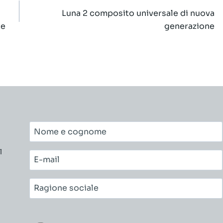
Luna 2 composito universale di nuova
te
generazione
Nome
e
l
cognome*
E-
mail*
Ragione
sociale*