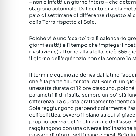
– non è infatti un giorno intero – che deter
stagione autunnale. Dal punto di vista met
paio di settimane di differenza rispetto al
della Terra rispetto al Sole.
Poiché vi è uno ‘scarto’ tra il calendario g
giorni esatti) e il tempo che impiega il no
rivoluzione) attorno alla stella, cioè 365 g
il giorno dell’equinozio non sia sempre lo s
Il termine equinozio deriva dal latino “aequ
che è la parte ‘illuminata’ dal Sole di un gi
un’esatta durata di 12 ore ciascuno, poiché a
parametri il dì risulta sempre un po’ più lu
differenza. La durata praticamente identica è
Sole raggiungono perpendicolarmente l’asse 
dell’eclittica, ovvero il piano su cui si gia
proprio per via dell’inclinazione dell’asse. P
raggiungono con una diversa inclinazione in 
passare di giorni, settimane e mesi. Solo i