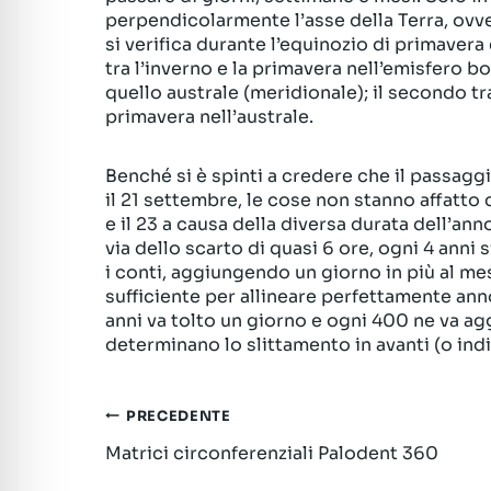
perpendicolarmente l’asse della Terra, ovver
si verifica durante l’equinozio di primavera
tra l’inverno e la primavera nell’emisfero bo
quello australe (meridionale); il secondo tra
primavera nell’australe.
Benché si è spinti a credere che il passaggio
il 21 settembre, le cose non stanno affatto c
e il 23 a causa della diversa durata dell’ann
via dello scarto di quasi 6 ore, ogni 4 anni
i conti, aggiungendo un giorno in più al m
sufficiente per allineare perfettamente an
anni va tolto un giorno e ogni 400 ne va ag
determinano lo slittamento in avanti (o indi
Navigazione
PRECEDENTE
Matrici circonferenziali Palodent 360
articoli