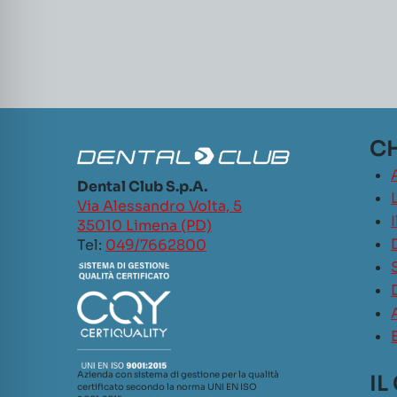
CH
Dental Club S.p.A.
L
Via Alessandro Volta, 5
35010 Limena (PD)
Tel:
049/7662800
Azienda con sistema di gestione per la qualità
IL
certificato secondo la norma UNI EN ISO