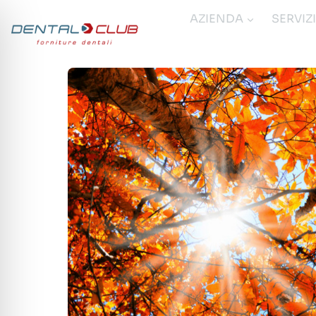
Salta
AZIENDA
SERVIZ
al
contenuto