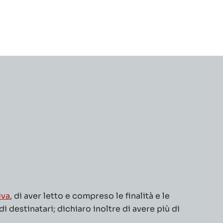
iva
, di aver letto e compreso le finalità e le
 destinatari; dichiaro inoltre di avere più di