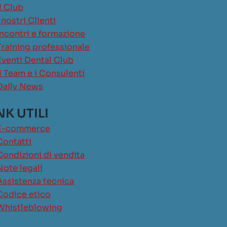
Il Club
I nostri Clienti
Incontri e formazione
Training professionale
Eventi Dental Club
Il Team e i Consulenti
Daily News
NK UTILI
E-commerce
Contatti
Condizioni di vendita
Note legali
Assistenza tecnica
Codice etico
Whistleblowing