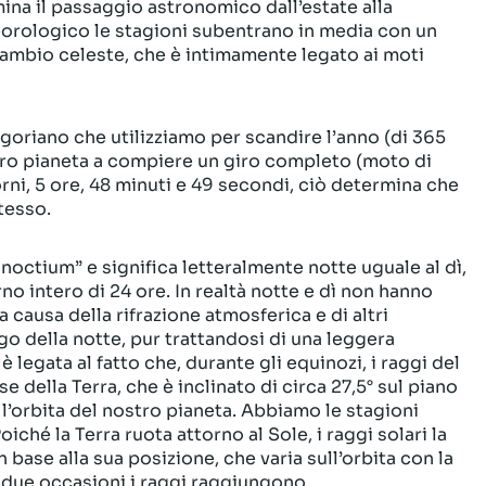
mina il passaggio astronomico dall’estate alla
eorologico le stagioni subentrano in media con un
 cambio celeste, che è intimamente legato ai moti
regoriano che utilizziamo per scandire l’anno (di 365
stro pianeta a compiere un giro completo (moto di
iorni, 5 ore, 48 minuti e 49 secondi, ciò determina che
tesso.
inoctium” e significa letteralmente notte uguale al dì,
orno intero di 24 ore. In realtà notte e dì non hanno
 causa della rifrazione atmosferica e di altri
ngo della notte, pur trattandosi di una leggera
 legata al fatto che, durante gli equinozi, i raggi del
della Terra, che è inclinato di circa 27,5° sul piano
ce l’orbita del nostro pianeta. Abbiamo le stagioni
oiché la Terra ruota attorno al Sole, i raggi solari la
base alla sua posizione, che varia sull’orbita con la
n due occasioni i raggi raggiungono