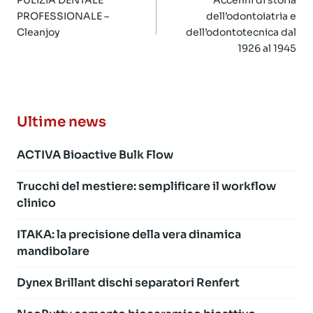
articoli
PULIZIA DENTALE
Accenni di storia
PROFESSIONALE –
dell’odontoiatria e
Cleanjoy
dell’odontotecnica dal
1926 al 1945
Ultime news
ACTIVA Bioactive Bulk Flow
Trucchi del mestiere: semplificare il workflow
clinico
ITAKA: la precisione della vera dinamica
mandibolare
Dynex Brillant dischi separatori Renfert