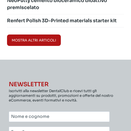
NeoPutty cemento bioceramico bioattivo
premiscelato
Renfert Polish 3D-Printed materials starter kit
MOSTRA ALTRI ARTICOLI
NEWSLETTER
Iscriviti alla newsletter DentalClub e ricevi tutti gli
aggiornamenti su prodotti, promozioni e offerte del nostro
eCommerce, eventi formativi e novità.
Nome
e
cognome*
E-