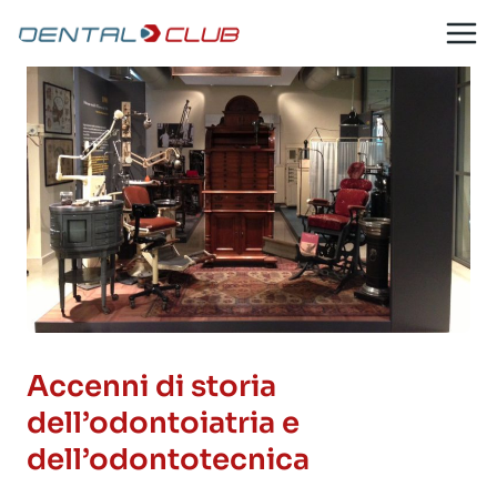
Salta
al
contenuto
Accenni di storia
dell’odontoiatria e
dell’odontotecnica