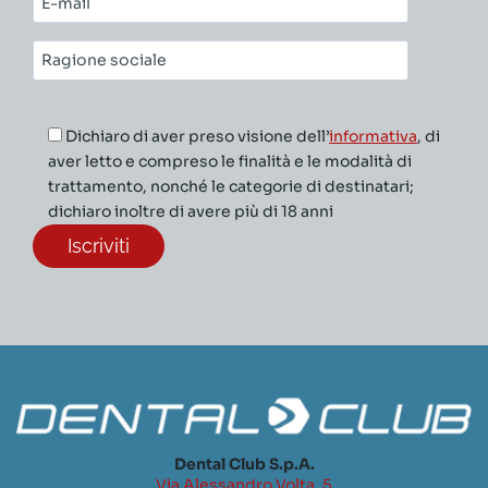
mail*
Ragione
sociale*
Dichiaro di aver preso visione dell’
informativa
, di
aver letto e compreso le finalità e le modalità di
trattamento, nonché le categorie di destinatari;
dichiaro inoltre di avere più di 18 anni
Dental Club S.p.A.
Via Alessandro Volta, 5